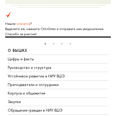
Нашли
опечатку
?
Выделите её, нажмите Ctrl+Enter и отправьте нам уведомление.
Спасибо за участие!
О ВЫШКЕ
Цифры и факты
Л
Руководство и структура
Д
Устойчивое развитие в НИУ ВШЭ
О
Преподаватели и сотрудники
П
Корпуса и общежития
В
Закупки
П
Обращения граждан в НИУ ВШЭ
А