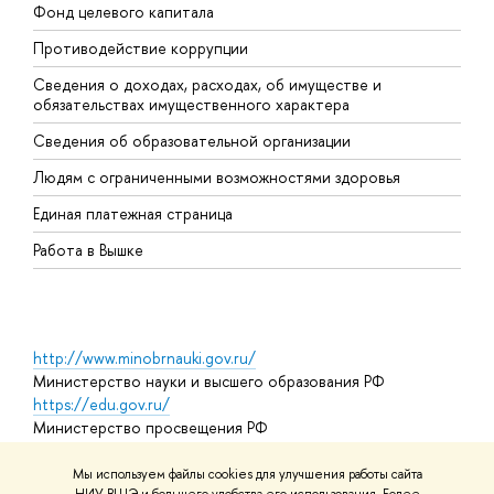
Фонд целевого капитала
Д
Противодействие коррупции
Ц
Сведения о доходах, расходах, об имуществе и
Б
обязательствах имущественного характера
О
Сведения об образовательной организации
О
Людям с ограниченными возможностями здоровья
Единая платежная страница
Работа в Вышке
http://www.minobrnauki.gov.ru/
Министерство науки и высшего образования РФ
https://edu.gov.ru/
Министерство просвещения РФ
https://elearning.hse.ru/mooc
Массовые открытые онлайн-курсы
Мы используем файлы cookies для улучшения работы сайта