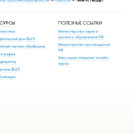
итут проблем безопасности
→
Новости
→
Тема «стандарт
ЕСУРСЫ
ПОЛЕЗНЫЕ ССЫЛКИ
блиотека
Министерство науки и
высшего образования РФ
дательский дом ВШЭ
Министерство просвещения
ижный магазин «БукВышка»
РФ
пография
Массовые открытые онлайн-
диацентр
курсы
рналы ВШЭ
бликации