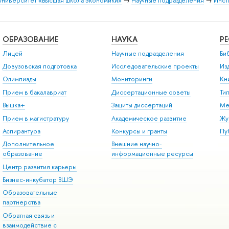
университет «Высшая школа экономики»
→
Научные подразделения
→
Инст
ОБРАЗОВАНИЕ
НАУКА
Р
Лицей
Научные подразделения
Би
Довузовская подготовка
Исследовательские проекты
Из
Олимпиады
Мониторинги
Кн
Прием в бакалавриат
Диссертационные советы
Ти
Вышка+
Защиты диссертаций
Ме
Прием в магистратуру
Академическое развитие
Жу
Аспирантура
Конкурсы и гранты
Пу
Дополнительное
Внешние научно-
образование
информационные ресурсы
Центр развития карьеры
Бизнес-инкубатор ВШЭ
Образовательные
партнерства
Обратная связь и
взаимодействие с