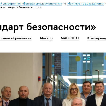
й университет «Высшая школа экономики»
Научные подразделения
а «стандарт безопасности»
ндарт безопасности»
льное образование
Майнор
МАГОЛЕГО
Конференц