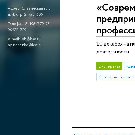
«Соврем
Адрес: Славянская пл.,
д. 4, стр. 2, каб. 306
предпри
Телефон: 8-495-772-95-
професс
90*22-729
e-mail: ipb@hse.ru
10 декабря на 
ayurchenko@hse.ru
деятельности.
Экспертиза
идеи
безопасность бизн