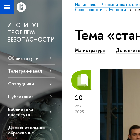
Национальный исследовательски
безопасности
Новости
Тем
ИНСТИТУТ
Тема «ста
ПРОБЛЕМ
БЕЗОПАСНОСТИ
Магистратура
Дополните
Об институте
Телеграм-канал
Сотрудники
10
Публикации
дек
Библиотека
2025
института
Дополнительное
образование