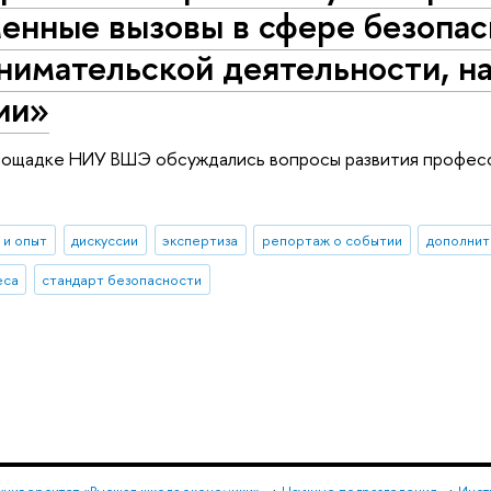
енные вызовы в сфере безопас
нимательской деятельности, н
ии»
площадке НИУ ВШЭ обсуждались вопросы развития профес
 и опыт
дискуссии
экспертиза
репортаж о событии
дополнит
еса
стандарт безопасности