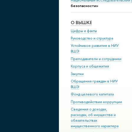
Национальный исследовательский 
безопасности»
О ВЫШКЕ
Цифры и факты
Руководство и структура
Устойчивое развитие в НИУ
ВШЭ
Преподаватели и сотрудники
Корпуса и общежития
Закупки
Обращения граждан в НИУ
ВШЭ
Фонд целевого капитала
Противодействие коррупции
Сведения о доходах,
расходах, об имуществе и
обязательствах
имущественного характера