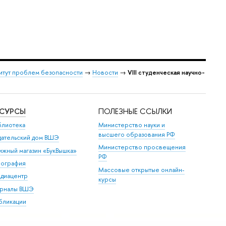
итут проблем безопасности
→
Новости
→
VIII студенческая научно-
ЕСУРСЫ
ПОЛЕЗНЫЕ ССЫЛКИ
блиотека
Министерство науки и
высшего образования РФ
дательский дом ВШЭ
Министерство просвещения
ижный магазин «БукВышка»
РФ
пография
Массовые открытые онлайн-
диацентр
курсы
рналы ВШЭ
бликации