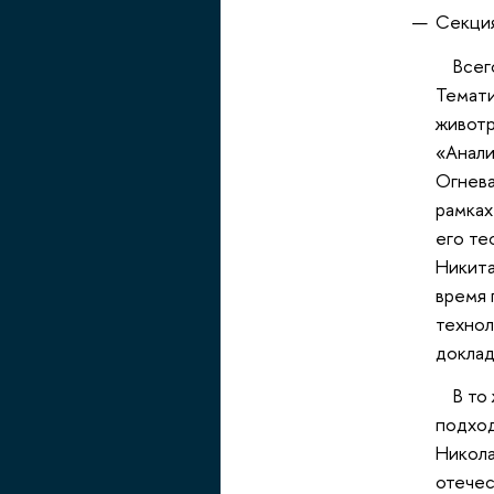
Секция
Всего 
Темати
животр
«Анали
Огнева
рамках
его те
Никита
время 
технол
доклад
В то ж
подход
Никола
отечес