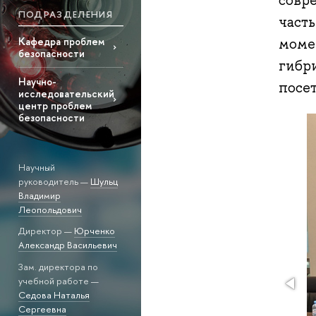
совр
ПОДРАЗДЕЛЕНИЯ
част
Кафедра проблем
момен
безопасности
гибр
Научно-
посет
исследовательский
центр проблем
безопасности
Научный
руководитель —
Шульц
Владимир
Леопольдович
Директор —
Юрченко
Александр Васильевич
Зам. директора по
учебной работе —
Седова Наталья
Сергеевна