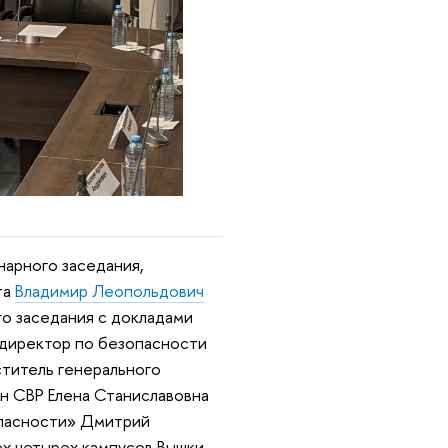
арного заседания,
та
Владимир Леопольдович
го заседания с докладами
 директор по безопасности
титель генерального
ан СВР Елена Станиславовна
опасности» Дмитрий
ех четырех кампусов Вышки