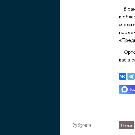
В рамк
в обла
могли 
продем
«Предп
Оргком
вас в 
Рубрики
Наука