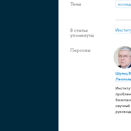
Темы
исслед
Инстит
В статье
упомянуты
Персоны
Шульц 
Леопол
Институ
пробле
безопас
научный
руковод