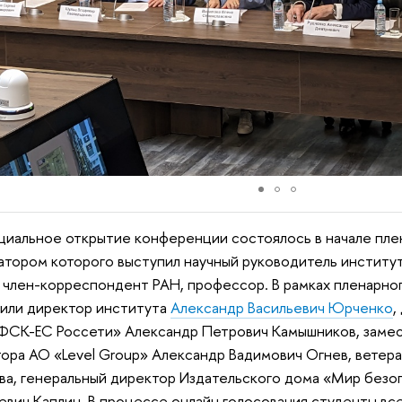
льное открытие конференции состоялось в начале плен
тором которого выступил научный руководитель институ
, член-корреспондент РАН, профессор. В рамках пленарно
или директор института
Александр Васильевич Юрченко
,
СК-ЕС Россети» Александр Петрович Камышников, замес
ора АО «Level Group» Александр Вадимович Огнев, ветер
ва, генеральный директор Издательского дома «Мир без
евич Каплин. В процессе онлайн голосования студенты вс