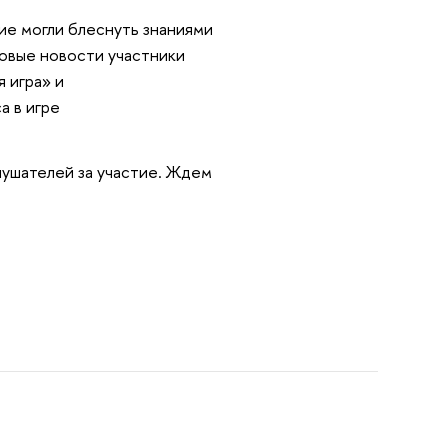
ие могли блеснуть знаниями
ковые новости участники
я игра» и
а в игре
ушателей за участие. Ждем