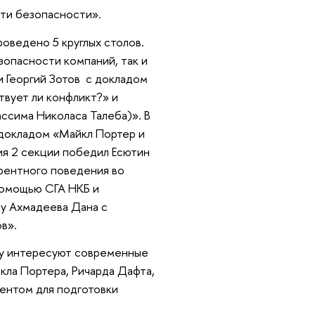
ти безопасности».
оведено 5 круглых столов.
зопасности компаний, так и
 Георгий Зотов с докладом
твует ли конфликт?» и
асcима Николаса Талеба)». В
 докладом «Майкл Портер и
ия 2 секции победил Есютин
рентного поведения во
помощью СГА НКБ и
ду Ахмадеева Дана с
в».
му интересуют современные
ла Портера, Ричарда Дафта,
ментом для подготовки