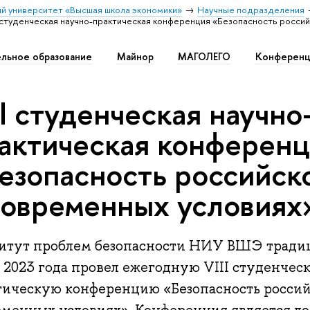
й университет «Высшая школа экономики»
Научные подразделения
I студенческая научно-практическая конференция «Безопасность росси
льное образование
Майнор
МАГОЛЕГО
Конференц
II студенческая научно
актическая конферен
езопасность российск
современных условиях
итут проблем безопасности НИУ ВШЭ традиц
 2023 года провел ежегодную VIII студенчес
тическую конференцию «Безопасность российс