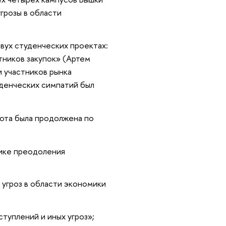
угрозы в области
ух студенческих проектах:
тников закупок» (Артем
и участников рынка
уденческих симпатий был
ота была продолжена по
мике преодоления
 угроз в области экономики
туплений и иных угроз»;