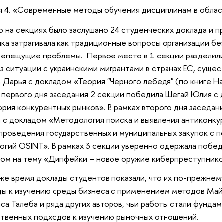
 4. «Современные методы обучения дисциплинам в облас
на секциях было заслушано 24 студенческих доклада и пр
ка затрагивала как традиционные вопросы организации бе
епещущие проблемы. Первое место в 1 секции разделили
з ситуации с украинскими мигрантами в странах ЕС, сущес
 Дарья с докладом «Теория "Черного лебедя" (по книге Н
 первого дня заседания 2 секции победила Шегай Юлия с
ория конкурентных рынков». В рамках второго дня заседан
 с докладом «Методология поиска и выявления антиконку
проведения государственных и муниципальных закупок с 
огий OSINT». В рамках 3 секции уверенно одержала побе
ом на тему «Дипфейки – новое оружие киберпреступнико
е время доклады студентов показали, что их по-прежне
ы к изучению среды бизнеса с применением методов Майк
са Талеба и ряда других авторов, чьи работы стали фунда
твенных подходов к изучению рыночных отношений.