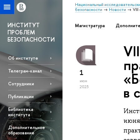
Национальный исследовательски
безопасности
Новости
VII
ИНСТИТУТ
Магистратура
Дополните
ПРОБЛЕМ
БЕЗОПАСНОСТИ
VI
Об институте
пр
Телеграм-канал
1
«Б
июн
Сотрудники
в 
2023
Публикации
Библиотека
Инст
института
июня
Дополнительное
прак
образование