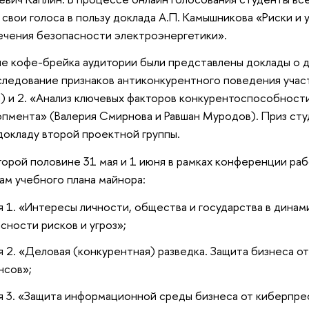
 свои голоса в пользу доклада А.П. Камышникова «Риски и 
чения безопасности электроэнергетики».
кофе-брейка аудитории были представлены доклады о дв
следование признаков антиконкурентного поведения учас
) и 2. «Анализ ключевых факторов конкурентоспособност
пмента» (Валерия Смирнова и Равшан Муродов). Приз ст
докладу второй проектной группы.
рой половине 31 мая и 1 июня в рамках конференции раб
ам учебного плана майнора:
 1. «Интересы личности, общества и государства в дина
сности рисков и угроз»;
 2. «Деловая (конкурентная) разведка. Защита бизнеса от
нсов»;
 3. «Защита информационной среды бизнеса от киберпрес