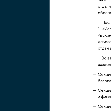
отдали
обеспе
После 
1. «Ис
Рыскин
девело
отдан 
Во вто
раздел
Секция
безопа
Секция
и фина
Секция