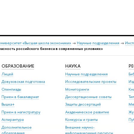
университет «Высшая школа экономики»
→
Научные подразделения
→
Инст
пасность российского бизнеса в современных условиях»
ОБРАЗОВАНИЕ
НАУКА
Р
Лицей
Научные подразделения
Би
Довузовская подготовка
Исследовательские проекты
Из
Олимпиады
Мониторинги
Кн
Прием в бакалавриат
Диссертационные советы
Ти
Вышка+
Защиты диссертаций
Ме
Прием в магистратуру
Академическое развитие
Жу
Аспирантура
Конкурсы и гранты
Пу
Дополнительное
Внешние научно-
образование
информационные ресурсы