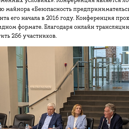
еменных условиях». Конференция является л
ью майнора «Безопасность предпринимательск
та его начала в 2016 году. Конференция прох
идном формате. Благодаря онлайн трансляци
ить 256 участников.