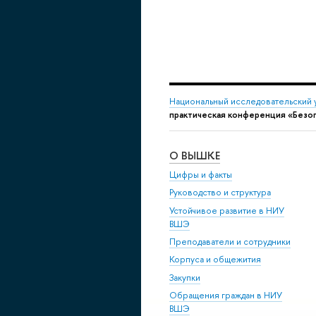
Национальный исследовательский 
практическая конференция «Безо
О ВЫШКЕ
Цифры и факты
Руководство и структура
Устойчивое развитие в НИУ
ВШЭ
Преподаватели и сотрудники
Корпуса и общежития
Закупки
Обращения граждан в НИУ
ВШЭ