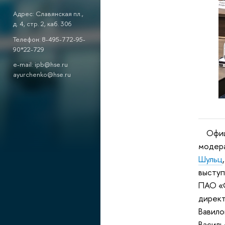
Адрес: Славянская пл.,
д. 4, стр. 2, каб. 306
Телефон: 8-495-772-95-
90*22-729
e-mail: ipb@hse.ru
ayurchenko@hse.ru
Официа
модера
Шульц
выступ
ПАО «Ф
директ
Вавило
Василь