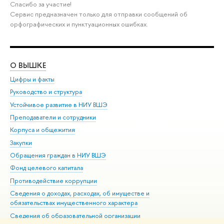
Спасибо за участие!
Сервис предназначен только для отправки сообщений об
орфографических и пунктуационных ошибках.
О ВЫШКЕ
ОБ
Цифры и факты
Ли
Руководство и структура
Дов
Устойчивое развитие в НИУ ВШЭ
Ол
Преподаватели и сотрудники
При
Корпуса и общежития
Вы
Закупки
При
Обращения граждан в НИУ ВШЭ
Ас
Фонд целевого капитала
До
Противодействие коррупции
Цен
Сведения о доходах, расходах, об имуществе и
Би
обязательствах имущественного характера
Об
Сведения об образовательной организации
Обр