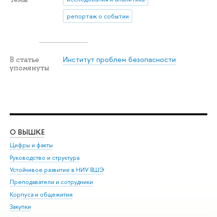
репортаж о событии
Институт проблем безопасности
В статье
упомянуты
О ВЫШКЕ
ОБ
Цифры и факты
Ли
Руководство и структура
Дов
Устойчивое развитие в НИУ ВШЭ
Ол
Преподаватели и сотрудники
При
Корпуса и общежития
Вы
Закупки
При