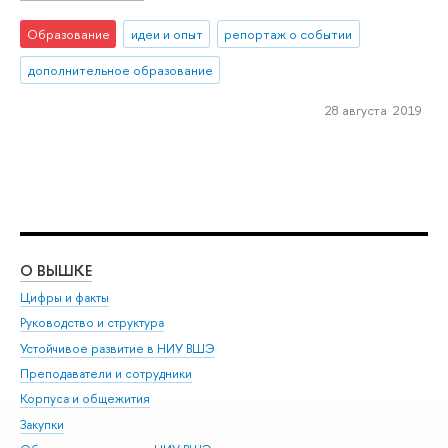
Образование
идеи и опыт
репортаж о событии
дополнительное образование
28 августа 2019
О ВЫШКЕ
ОБ
Цифры и факты
Ли
Руководство и структура
Дов
Устойчивое развитие в НИУ ВШЭ
Ол
Преподаватели и сотрудники
При
Корпуса и общежития
Вы
Закупки
При