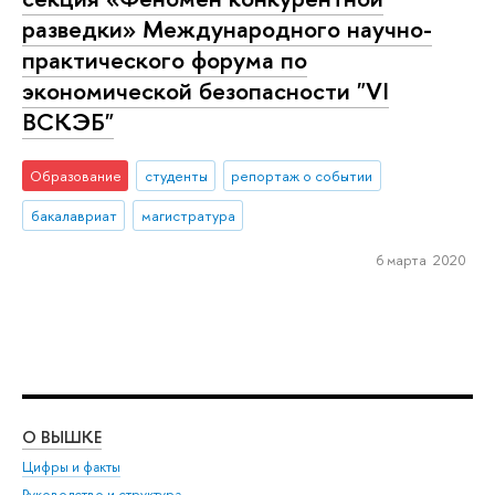
разведки» Международного научно-
практического форума по
экономической безопасности "VI
ВСКЭБ"
Образование
студенты
репортаж о событии
бакалавриат
магистратура
6 марта 2020
О ВЫШКЕ
ОБ
Цифры и факты
Ли
Руководство и структура
Дов