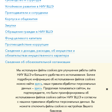
Устойчивое развитие в НИУ ВШЭ
Ол
Преподаватели и сотрудники
При
Корпуса и общежития
Вы
Закупки
При
Обращения граждан в НИУ ВШЭ
Ас
Фонд целевого капитала
До
Противодействие коррупции
Цен
Сведения о доходах, расходах, об имуществе и
Би
обязательствах имущественного характера
Об
Сведения об образовательной организации
Обр
Людям с ограниченными возможностями здоровья
Мы используем файлы cookies для улучшения работы сайта
Единая платежная страница
НИУ ВШЭ и большего удобства его использования. Более
подробную информацию об использовании файлов cookies
Работа в Вышке
можно найти
здесь
, наши правила обработки персональных
данных –
здесь
. Продолжая пользоваться сайтом, вы
✖
Редактору
подтверждаете, что были проинформированы об
© НИУ ВШЭ 1993–2026
Адреса и контакты
Условия использования
использовании файлов cookies сайтом НИУ ВШЭ и согласны
с нашими правилами обработки персональных данных. Вы
материалов
Политика конфиденциальности
Карта сайта
можете отключить файлы cookies в настройках Вашего
Шрифты HSE Sans и HSE Slab разработаны в
Школе дизайна НИУ ВШЭ
браузера.