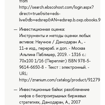
from
http://search.ebscohost.com/login.aspx?
direct=true&site=eds-
live&db=edsrep&AN=edsrep.b.oxp.obooks.9
Инвестиционная оценка:
Инструменты и методы оценки любых
активов: Научное / Дамодаран А., -
11-е изд., перераб. и доп. - Москва
:Альпина Паблишер, 2019. - 1316 с.:
70x100 1/16 (Переплёт) ISBN 978-5-
9614-6650-8 - Текст : электронный. -
URL:
http://znanium.com/catalog/product/912796
Инвестиционные байки: разоблачение
мифов о беспроигрышных биржевых
стратегиях, Дамодаран, А., 2007