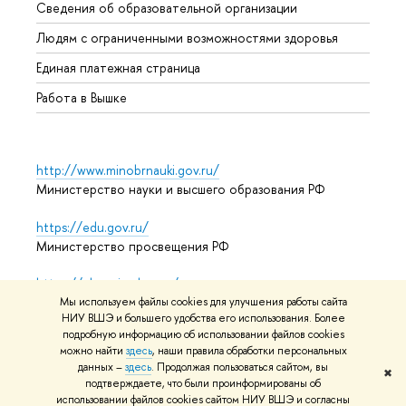
Сведения об образовательной организации
Обрат
Людям с ограниченными возможностями здоровья
Единая платежная страница
Работа в Вышке
http://www.minobrnauki.gov.ru/
Министерство науки и высшего образования РФ
https://edu.gov.ru/
Министерство просвещения РФ
https://elearning.hse.ru/mooc
Массовые открытые онлайн-курсы
Мы используем файлы cookies для улучшения работы сайта
НИУ ВШЭ и большего удобства его использования. Более
подробную информацию об использовании файлов cookies
можно найти
здесь
, наши правила обработки персональных
данных –
здесь
. Продолжая пользоваться сайтом, вы
© НИУ ВШЭ 1993–2026
Адреса и контакты
Условия
✖
подтверждаете, что были проинформированы об
использования материалов
Политика конфиденциальности
использовании файлов cookies сайтом НИУ ВШЭ и согласны
Карта сайта