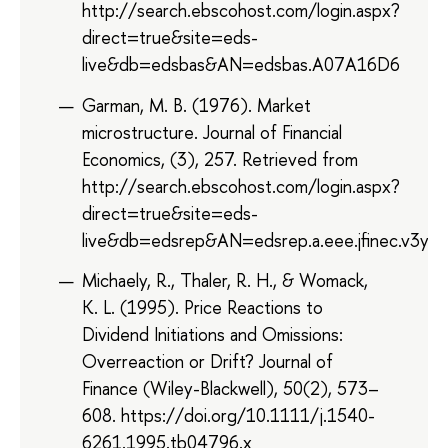
http://search.ebscohost.com/login.aspx?
direct=true&site=eds-
live&db=edsbas&AN=edsbas.A07A16D6
Garman, M. B. (1976). Market
microstructure. Journal of Financial
Economics, (3), 257. Retrieved from
http://search.ebscohost.com/login.aspx?
direct=true&site=eds-
live&db=edsrep&AN=edsrep.a.eee.jfinec.v3y1
Michaely, R., Thaler, R. H., & Womack,
K. L. (1995). Price Reactions to
Dividend Initiations and Omissions:
Overreaction or Drift? Journal of
Finance (Wiley-Blackwell), 50(2), 573–
608. https://doi.org/10.1111/j.1540-
6261.1995.tb04796.x