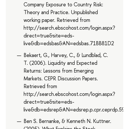
Company Exposure to Country Risk:
Theory and Practice. Unpublished
working paper. Retrieved from
http://search.ebscohost.com/login.aspx?
direct=true&site=eds-
live&db=edsbas&AN=edsbas.71BB81D2
Bekaert, G., Harvey, C., & Lundblad, C.
T. (2006). Liquidity and Expected
Returns: Lessons from Emerging
Markets. CEPR Discussion Papers.
Retrieved from
http://search.ebscohost.com/login.aspx?
direct=true&site=eds-
live&db=edsrep&AN=edsrep.p.cpr.ceprdp.594
Ben S. Bernanke, & Kenneth N. Kuttner.
(2005). What Explains the Stock