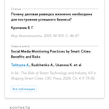
Статья
Почему деловая разведка жизненно необходима
для построения успешного бизнеса?
Кропанев В. Г.
Мир безопасности. 2025. № 353.
С. 46-47.
Глава в книге
Social Media Monitoring Practices by Smart Cities:
Benefits and Risks
Telitsyna A.
,
Rudchenko A.
, Usanova K. et al.
In bk.: The Role of Smart Technology and Industry 4.0 in
Shaping Smart Cities. CRC Press, 2026. Ch. 4.
P. 73-92.
Все публикации
КОНТАКТЫ