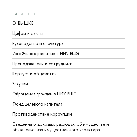
О ВЫШКЕ
ОБР
Цифры и факты
Лице
Руководство и структура
Довуз
Устойчивое развитие в НИУ ВШЭ
Олим
Преподаватели и сотрудники
Прием
Корпуса и общежития
Вышк
Закупки
Прием
Обращения граждан в НИУ ВШЭ
Аспир
Фонд целевого капитала
Допол
Противодействие коррупции
Центр
Сведения о доходах, расходах, об имуществе и
Бизне
обязательствах имущественного характера
Образ