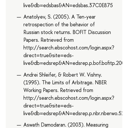
live&db=edsbas&AN=edsbas.37C0E875
Anatolyev, S. (2005). A Ten-year
retrospection of the behavior of
Russian stock returns. BOFIT Discussion
Papers. Retrieved from
http://search.ebscohost.com/login.aspx?
direct=true&site=eds-
live&db=edsrep&AN=edsrep.p.bof.bofitp.2005
Andrei Shleifer, & Robert W. Vishny.
(1995). The Limits of Arbitrage. NBER
Working Papers. Retrieved from
http://search.ebscohost.com/login.aspx?
direct=true&site=eds-
live&db=edsrep&AN=edsrep.p.nbr.nberwo.516
Aswath Damodaran. (2003). Measuring