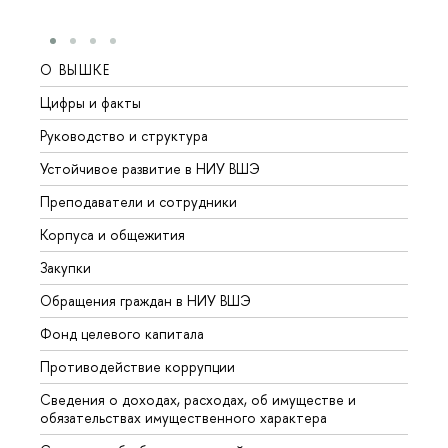
О ВЫШКЕ
ОБР
Цифры и факты
Лице
Руководство и структура
Довуз
Устойчивое развитие в НИУ ВШЭ
Олим
Преподаватели и сотрудники
Прием
Корпуса и общежития
Вышк
Закупки
Прием
Обращения граждан в НИУ ВШЭ
Аспир
Фонд целевого капитала
Допол
Противодействие коррупции
Центр
Сведения о доходах, расходах, об имуществе и
Бизне
обязательствах имущественного характера
Образ