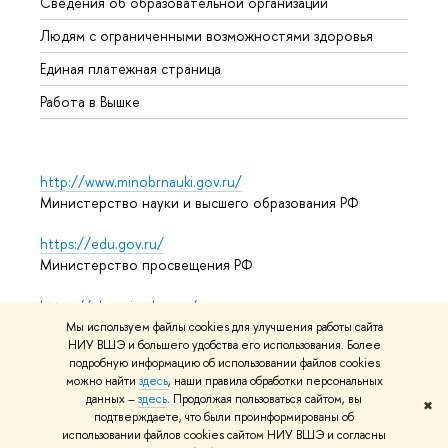
Сведения об образовательной организации
Обрат
Людям с ограниченными возможностями здоровья
Единая платежная страница
Работа в Вышке
http://www.minobrnauki.gov.ru/
Министерство науки и высшего образования РФ
https://edu.gov.ru/
Министерство просвещения РФ
https://elearning.hse.ru/mooc
Массовые открытые онлайн-курсы
Мы используем файлы cookies для улучшения работы сайта
НИУ ВШЭ и большего удобства его использования. Более
подробную информацию об использовании файлов cookies
можно найти
здесь
, наши правила обработки персональных
© НИУ ВШЭ 1993–2026
Адреса и контакты
Условия
данных –
здесь
. Продолжая пользоваться сайтом, вы
✖
подтверждаете, что были проинформированы об
использования материалов
Политика конфиденциальности
использовании файлов cookies сайтом НИУ ВШЭ и согласны
Карта сайта