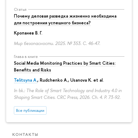
Статья
Почему деловая разведка жизненно необходима
для построения успешного бизнеса?
Кропанев В. Г.
Мир безопасности. 2025. № 353.
С. 46-47.
Глава в книге
Social Media Monitoring Practices by Smart Cities:
Benefits and Risks
Telitsyna A.
,
Rudchenko A.
, Usanova K. et al.
In bk.: The Role of Smart Technology and Industry 4.0 in
Shaping Smart Cities. CRC Press, 2026. Ch. 4.
P. 73-92.
Все публикации
КОНТАКТЫ