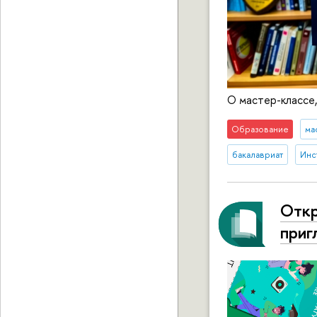
О мастер-классе, 
Образование
ма
бакалавриат
Инс
Откр
приг