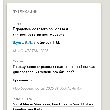
ПУБЛИКАЦИИ
Книга
Парадоксы сетевого общества и
лингвостратегии постмодерна
Шульц В. Л.
, Любимова Т. М.
М.: АО «ПСТМ», 2025.
Статья
Почему деловая разведка жизненно необходима
для построения успешного бизнеса?
Кропанев В. Г.
Мир безопасности. 2025. № 353.
С. 46-47.
Глава в книге
Social Media Monitoring Practices by Smart Cities:
Benefits and Risks