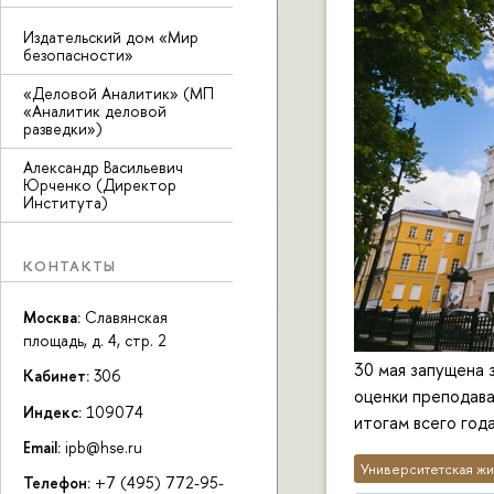
Издательский дом «Мир
безопасности»
«Деловой Аналитик» (МП
«Аналитик деловой
разведки»)
Александр Васильевич
Юрченко (Директор
Института)
КОНТАКТЫ
Москва:
Славянская
площадь, д. 4, стр. 2
30 мая запущена 
Кабинет:
306
оценки преподава
Индекс:
109074
итогам всего года
Email:
ipb@hse.ru
Университетская жи
Телефон:
+7 (495) 772-95-