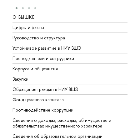
О ВЫШКЕ
ОБР
Цифры и факты
Лице
Руководство и структура
Довуз
Устойчивое развитие в НИУ ВШЭ
Олим
Преподаватели и сотрудники
Прием
Корпуса и общежития
Вышк
Закупки
Прием
Обращения граждан в НИУ ВШЭ
Аспир
Фонд целевого капитала
Допол
Противодействие коррупции
Центр
Сведения о доходах, расходах, об имуществе и
Бизне
обязательствах имущественного характера
Образ
Сведения об образовательной организации