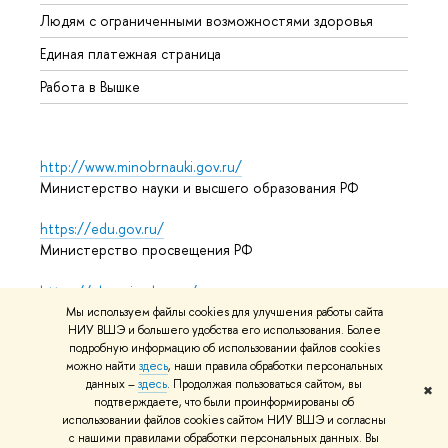
Обрат
Людям с ограниченными возможностями здоровья
Единая платежная страница
Работа в Вышке
http://www.minobrnauki.gov.ru/
Министерство науки и высшего образования РФ
https://edu.gov.ru/
Министерство просвещения РФ
https://elearning.hse.ru/mooc
Массовые открытые онлайн-курсы
Мы используем файлы cookies для улучшения работы сайта
НИУ ВШЭ и большего удобства его использования. Более
подробную информацию об использовании файлов cookies
можно найти
здесь
, наши правила обработки персональных
© НИУ ВШЭ 1993–2026
Адреса и контакты
Условия
данных –
здесь
. Продолжая пользоваться сайтом, вы
✖
подтверждаете, что были проинформированы об
использования материалов
Политика конфиденциальности
использовании файлов cookies сайтом НИУ ВШЭ и согласны
Карта сайта
с нашими правилами обработки персональных данных. Вы