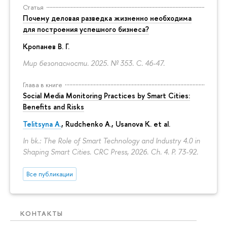
Статья
Почему деловая разведка жизненно необходима
для построения успешного бизнеса?
Кропанев В. Г.
Мир безопасности. 2025. № 353.
С. 46-47.
Глава в книге
Social Media Monitoring Practices by Smart Cities:
Benefits and Risks
Telitsyna A.
,
Rudchenko A.
, Usanova K. et al.
In bk.: The Role of Smart Technology and Industry 4.0 in
Shaping Smart Cities. CRC Press, 2026. Ch. 4.
P. 73-92.
Все публикации
КОНТАКТЫ