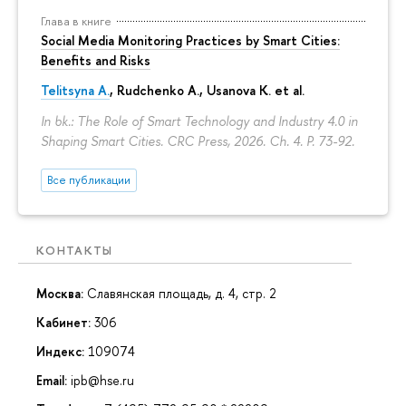
Глава в книге
Social Media Monitoring Practices by Smart Cities:
Benefits and Risks
Telitsyna A.
,
Rudchenko A.
, Usanova K. et al.
In bk.: The Role of Smart Technology and Industry 4.0 in
Shaping Smart Cities. CRC Press, 2026. Ch. 4.
P. 73-92.
Все публикации
КОНТАКТЫ
Москва:
Славянская площадь, д. 4, стр. 2
Кабинет:
306
Индекс:
109074
Email:
ipb@hse.ru