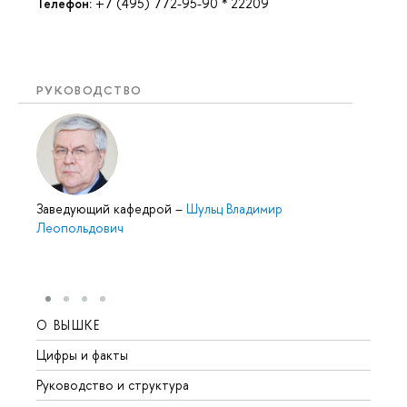
Телефон:
+7 (495) 772-95-90 * 22209
РУКОВОДСТВО
Заведующий кафедрой
–
Шульц Владимир
Леопольдович
О ВЫШКЕ
ОБР
Цифры и факты
Лице
Руководство и структура
Довуз