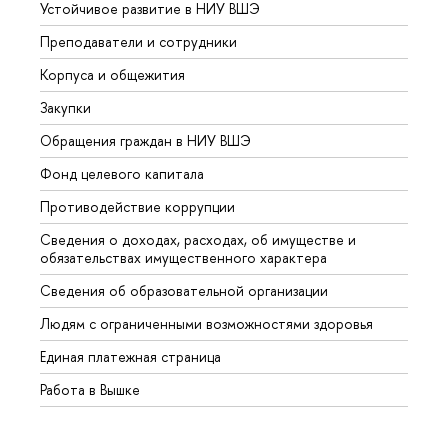
Устойчивое развитие в НИУ ВШЭ
Олим
Преподаватели и сотрудники
Прием
Корпуса и общежития
Вышк
Закупки
Прием
Обращения граждан в НИУ ВШЭ
Аспир
Фонд целевого капитала
Допол
Противодействие коррупции
Центр
Сведения о доходах, расходах, об имуществе и
Бизне
обязательствах имущественного характера
Образ
Сведения об образовательной организации
Обрат
Людям с ограниченными возможностями здоровья
Единая платежная страница
Работа в Вышке