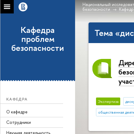
Национальный исследоват
безопасности
Кафедр
Кафедра
Тема «дис
проблем
безопасности
Дире
безо
учас
КАФЕДРА
Экспертиза
диск
О кафедре
общественная деят
Сотрудники
Научная деятельность