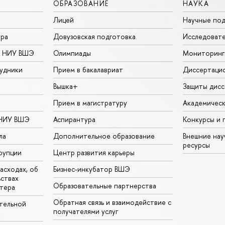
ОБРАЗОВАНИЕ
НАУКА
Лицей
Научные под
ура
Довузовская подготовка
Исследовате
в НИУ ВШЭ
Олимпиады
Мониторинг
удники
Прием в бакалавриат
Диссертаци
Вышка+
Защиты дисс
Прием в магистратуру
Академическ
 НИУ ВШЭ
Аспирантура
Конкурсы и 
ла
Дополнительное образование
Внешние на
ресурсы
рупции
Центр развития карьеры
асходах, об
Бизнес-инкубатор ВШЭ
ьствах
Образовательные партнерства
тера
Обратная связь и взаимодействие с
тельной
получателями услуг