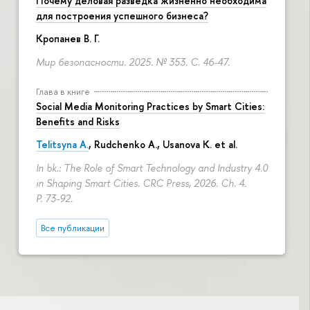
Почему деловая разведка жизненно необходима
для построения успешного бизнеса?
Кропанев В. Г.
Мир безопасности. 2025. № 353.
С. 46-47.
Глава в книге
Social Media Monitoring Practices by Smart Cities:
Benefits and Risks
Telitsyna A.
,
Rudchenko A.
, Usanova K. et al.
In bk.: The Role of Smart Technology and Industry 4.0
in Shaping Smart Cities. CRC Press, 2026. Ch. 4.
P. 73-92.
Все публикации