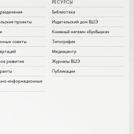
РЕСУРСЫ
разделения
Библиотека
льские проекты
Издательский дом ВШЭ
и
Книжный магазин «БукВышка»
онные советы
Типография
ертаций
Медиацентр
ое развитие
Журналы ВШЭ
гранты
Публикации
учно-информационные