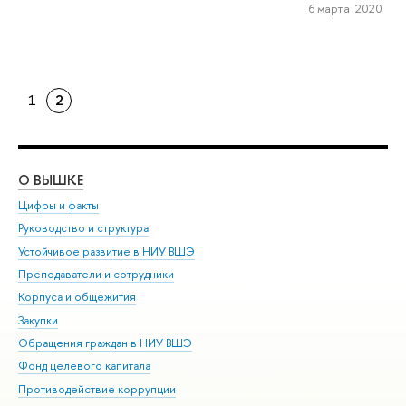
6 марта 2020
1
2
О ВЫШКЕ
ОБ
Цифры и факты
Ли
Руководство и структура
Дов
Устойчивое развитие в НИУ ВШЭ
Ол
Преподаватели и сотрудники
При
Корпуса и общежития
Вы
Закупки
При
Обращения граждан в НИУ ВШЭ
Ас
Фонд целевого капитала
До
Противодействие коррупции
Цен