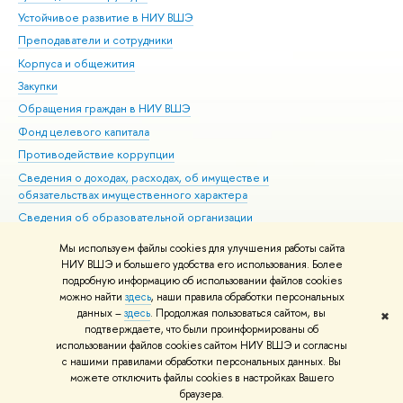
Устойчивое развитие в НИУ ВШЭ
Ол
Преподаватели и сотрудники
При
Корпуса и общежития
Вы
Закупки
При
Обращения граждан в НИУ ВШЭ
Ас
Фонд целевого капитала
До
Противодействие коррупции
Цен
Сведения о доходах, расходах, об имуществе и
Би
обязательствах имущественного характера
Об
Сведения об образовательной организации
Обр
Людям с ограниченными возможностями здоровья
Мы используем файлы cookies для улучшения работы сайта
Единая платежная страница
НИУ ВШЭ и большего удобства его использования. Более
подробную информацию об использовании файлов cookies
Работа в Вышке
можно найти
здесь
, наши правила обработки персональных
данных –
здесь
. Продолжая пользоваться сайтом, вы
✖
Редактору
подтверждаете, что были проинформированы об
© НИУ ВШЭ 1993–2026
Адреса и контакты
Условия использования
использовании файлов cookies сайтом НИУ ВШЭ и согласны
материалов
с нашими правилами обработки персональных данных. Вы
Политика конфиденциальности
Карта сайта
можете отключить файлы cookies в настройках Вашего
Шрифты HSE Sans и HSE Slab разработаны в
Школе дизайна НИУ ВШЭ
браузера.