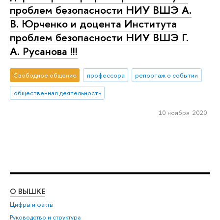
проблем безопасности НИУ ВШЭ А.
В. Юрченко и доцента Института
проблем безопасности НИУ ВШЭ Г.
А. Русанова !!!
Свободное общение
профессора
репортаж о событии
общественная деятельность
10 ноября 2020
О ВЫШКЕ
ОБ
Цифры и факты
Ли
Руководство и структура
Дов