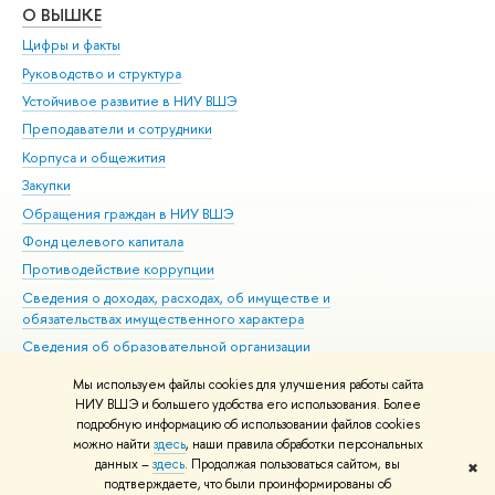
О ВЫШКЕ
ОБ
Цифры и факты
Ли
Руководство и структура
Дов
Устойчивое развитие в НИУ ВШЭ
Ол
Преподаватели и сотрудники
При
Корпуса и общежития
Вы
Закупки
При
Обращения граждан в НИУ ВШЭ
Ас
Фонд целевого капитала
До
Противодействие коррупции
Цен
Сведения о доходах, расходах, об имуществе и
Би
обязательствах имущественного характера
Об
Сведения об образовательной организации
Обр
Людям с ограниченными возможностями здоровья
Мы используем файлы cookies для улучшения работы сайта
Единая платежная страница
НИУ ВШЭ и большего удобства его использования. Более
подробную информацию об использовании файлов cookies
Работа в Вышке
можно найти
здесь
, наши правила обработки персональных
данных –
здесь
. Продолжая пользоваться сайтом, вы
✖
Редактору
подтверждаете, что были проинформированы об